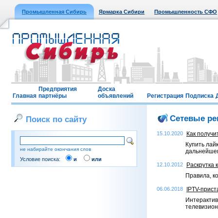
Промышленная Сибирь
Ярмарка Сибири
Промышленность СФО
Предприятия
Доска
Главная
партнёры
объявлений
Регистрация
Подписка
Сетевые р
Поиск по сайту
15.10.2020
Как получи
Купить лай
не набирайте окончания слов
дальнейшег
Условие поиска:
и
или
12.10.2012
Раскрутка 
Правила, к
06.06.2018
IPTV-прист
Интерактив
телевизион