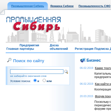
Промышленная Сибирь
Ярмарка Сибири
Промышленность СФО
Предприятия
Доска
Главная
партнёры
объявлений
Регистрация
Подписка
Бизнес
Поиск по сайту
06.02.2019
Какие трат
Капитальны
не набирайте окончания слов
предприяти
Условие поиска:
и
или
06.02.2019
Как найти 
Кооперация
20.03.2015
Форум пре
Поскольку 
периодичес
форуме пр