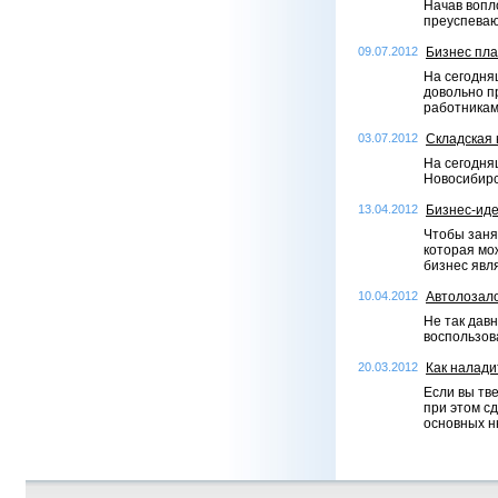
Начав вопл
преуспева
09.07.2012
Бизнес пла
На сегодня
довольно п
работникам
03.07.2012
Складская 
На сегодня
Новосибирс
13.04.2012
Бизнес-иде
Чтобы заня
которая мо
бизнес явл
10.04.2012
Автолозало
Не так дав
воспользов
20.03.2012
Как налади
Если вы тв
при этом с
основных н