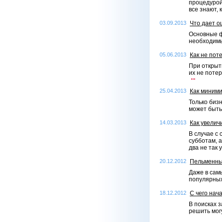
процедурой
все знают, 
03.09.2013
Что дает о
Основные ф
необходимы
05.06.2013
Как не пот
При открыти
их не поте
25.04.2013
Как миними
Только биз
может быт
14.03.2013
Как увелич
В случае с
субботам, 
два не так 
20.12.2012
Пельменны
Даже в сам
популярных
18.12.2012
С чего нач
В поисках 
решить мог