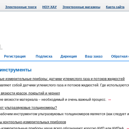
Электронные торги
НОУ-ХАУ
Электронные магазины
Карта сайта
Регистрация
Подписка
Дирекция
Ваш заказ
Обратная 
 инструменты
е измерительные приборы: датчики углекислого газа и потоков жидкостей
авляют собой датчики углекислого газа и потоков жидкостей. Где используют
вязкости красок, покрытий и чернил
е вязкости материала – необходимый и очень важный процесс.
ают ультразвуковые толщиномеры?
абочим инструментом ультразвуковых толщиномеров является (как следует из
пы контрольно-измерительных приборов
-измерительные приборы чаще всего обозначают коротко КИП или КИПиА.