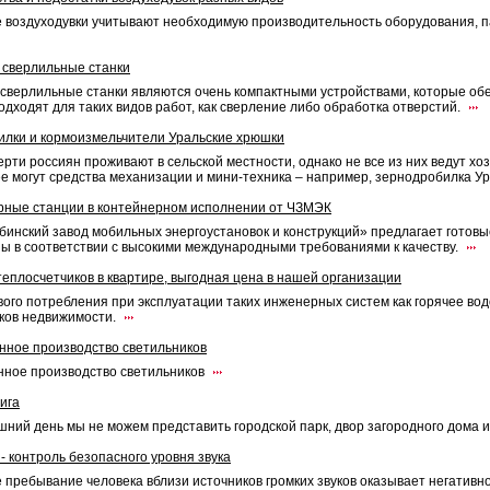
 воздуходувки учитывают необходимую производительность оборудования, п
 сверлильные станки
сверлильные станки являются очень компактными устройствами, которые об
одходят для таких видов работ, как сверление либо обработка отверстий.
лки и кормоизмельчители Уральские хрюшки
рти россиян проживают в сельской местности, однако не все из них ведут хо
ее могут средства механизации и мини-техника – например, зернодробилка У
рные станции в контейнерном исполнении от ЧЗМЭК
инский завод мобильных энергоустановок и конструкций» предлагает готов
ы в соответствии с высокими международными требованиями к качеству.
теплосчетчиков в квартире, выгодная цена в нашей организации
вого потребления при эксплуатации таких инженерных систем как горячее во
ков недвижимости.
нное производство светильников
ное производство светильников
ига
шний день мы не можем представить городской парк, двор загородного дома и
 контроль безопасного уровня звука
 пребывание человека вблизи источников громких звуков оказывает негативно