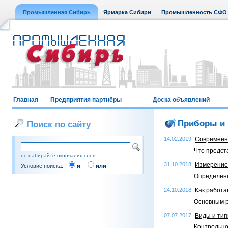
Промышленная Сибирь
Ярмарка Сибири
Промышленность СФО
Главная
Предприятия партнёры
Доска объявлений
Приборы и
Поиск по сайту
14.02.2019
Современны
Что предст
не набирайте окончания слов
31.10.2018
Измерение 
Условие поиска:
и
или
Определени
24.10.2018
Как работ
Основным р
07.07.2017
Виды и ти
Контрольно