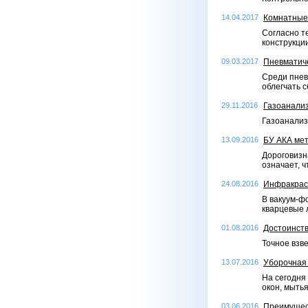
14.04.2017
Комнатные 
Согласно т
конструкци
09.03.2017
Пневматич
Среди пнев
облегчать 
29.11.2016
Газоанализ
Газоанализ
13.09.2016
БУ АКА ме
Дороговизн
означает, 
24.08.2016
Инфракрас
В вакуум-ф
кварцевые 
01.08.2016
Достоинств
Точное взв
13.07.2016
Уборочная 
На сегодня 
окон, мытья
03.06.2016
Преимущест