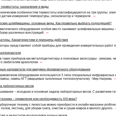
термостаты: назначение и виды
ехническим особенностям термостаты классифицируются на три группы: элек
и датчик измерения температуры, сигнализатор и термореле.
еские шлифмашины: основные виды. Как правильно выбрать подходящий?
матического оборудования особое место занимают шлифовальные машины –
сборку различных конструкций.
аторы. Характеристики и принципы действия
аторы представляют собой приборы для проведения измерительных работ 
таллоискатели
а таких приборов как металлодетекторы и поисковые аксессуары - рюкзаки, ч
что любителям археологии
ные нагреватели для вакуумно-формовочного оборудования
ормовочном оборудовании используются 3 типа специальных инфракрасных н
лампы; лампы КГТ (кварцевые галогенные теплоизлучатели) - Мир Нагрева.
а лабораторных весов
ешивание – исходная и основная задача лабораторных весов. С развитием т
техника – привилегия или необходимость XXI века?
уборочную технику с легкостью можно приобрести в онлайн-магазине profinven
 полов, лестниц, для уборки снега, очистки и сушки ковров и многого другого.
ва и недостатки воздуходувок разных видов