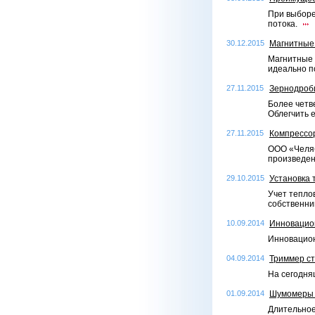
При выборе
потока.
30.12.2015
Магнитные
Магнитные 
идеально п
27.11.2015
Зернодроби
Более четве
Облегчить 
27.11.2015
Компрессо
ООО «Челяб
произведен
29.10.2015
Установка 
Учет тепло
собственни
10.09.2014
Инновацио
Инновацион
04.09.2014
Триммер ст
На сегодня
01.09.2014
Шумомеры -
Длительное