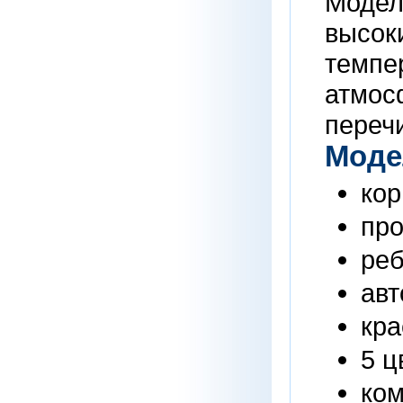
Модел
высок
темпе
атмос
переч
Моде
кор
про
реб
авт
кра
5 ц
ком