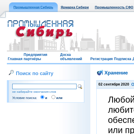
Промышленная Сибирь
Ярмарка Сибири
Промышленность СФО
Предприятия
Доска
Главная
партнёры
объявлений
Регистрация
Подписка
Хранение
Поиск по сайту
02 сентября 2020
О
не набирайте окончания слов
Любой
Условие поиска:
и
или
любит
обесп
или п