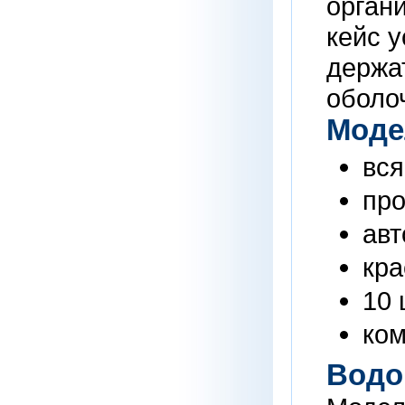
орган
кейс 
держа
оболоч
Моде
вся
про
авт
кра
10 
ком
Водо