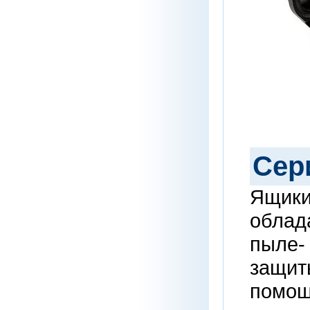
Сер
Ящики
облад
пыле-
защит
помощ