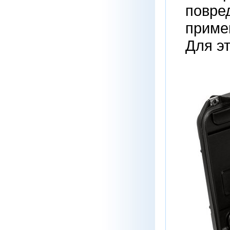
повред
приме
Для э