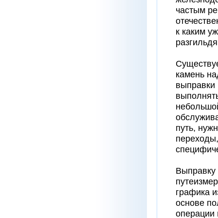
частым ре
отечестве
к каким у
разгильдя
Существуе
камень на
выправки 
выполнять
небольшой
обслужива
путь, нуж
переходы,
специфиче
Выправку 
путеизмер
графика и
основе по
операции 