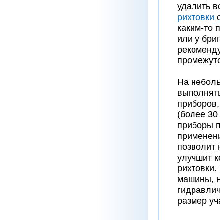
удалить в
рихтовки
с
каким-то 
или у бри
рекоменду
промежуто
На неболь
выполнять
приборов,
(более 30
приборы п
применени
позволит 
улучшит к
рихтовки.
машины, н
гидравлич
размер уч