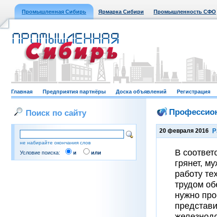
Промышленная Сибирь
Ярмарка Сибири
Промышленность СФО
Главная
Предприятия партнёры
Доска объявлений
Регистрация
Профессион
Поиск по сайту
20 февраля 2016
Р
не набирайте окончания слов
В соответ
Условие поиска:
и
или
грянет, м
работу те
трудом об
нужно про
представи
железнодо