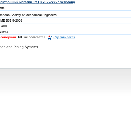
ектронный магазин ТУ (Технические условия)
мск
erican Society of Mechanical Engineers
ME B31.8-2003
3400
штука
оговорная
НДС не облагается
Сделать заказ
tion and Piping Systems