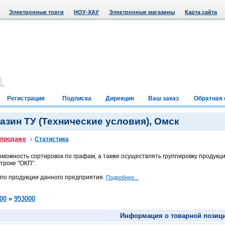
Электронные торги
НОУ-ХАУ
Электронные магазины
Карта сайта
Регистрация
Подписка
Дирекция
Ваш заказ
Обратная 
зин ТУ (Технические условия), Омск
 продаже
Статистика
можность сортировок по графам, а также осуществлять группировку продукци
троке "ОКП".
 по продукции данного предприятия.
Подробнее...
00
»
953000
Информация о товарной позиц