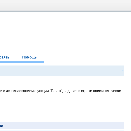
связь
Помощь
и с использованием функции "Поиск", задавая в строке поиска ключевое
ии