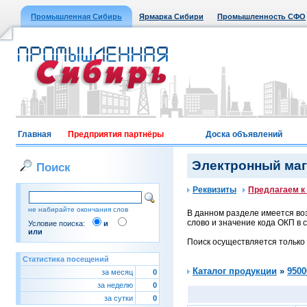
Промышленная Сибирь
Ярмарка Сибири
Промышленность СФО
Главная
Предприятия партнёры
Доска объявлений
Электронный мага
Поиск
Реквизиты
Предлагаем к
не набирайте окончания слов
В данном разделе имеется воз
слово и значение кода ОКП в с
Условие поиска:
и
или
Поиск осуществляется только
Статистика посещений
Каталог продукции
»
9500
за месяц
0
за неделю
0
за сутки
0