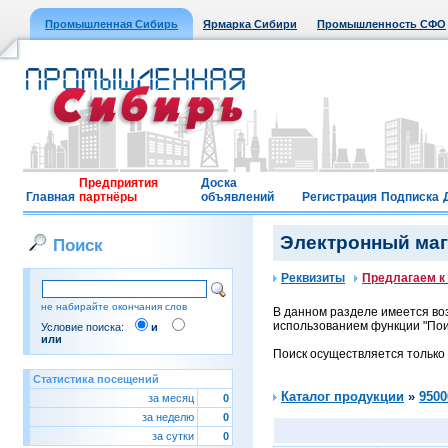
Промышленная Сибирь
Ярмарка Сибири
Промышленность СФО
Предприятия
Доска
Главная
партнёры
объявлений
Регистрация
Подписка
Электронный мага
Поиск
Реквизиты
Предлагаем к
не набирайте окончания слов
В данном разделе имеется воз
использованием функции "Поис
Условие поиска:
и
или
Поиск осуществляется только
Статистика посещений
Каталог продукции
»
9500
за месяц
0
за неделю
0
за сутки
0