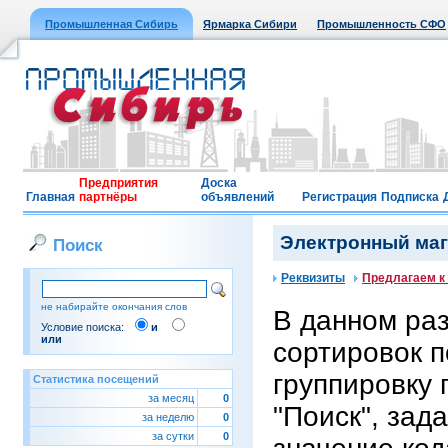
Промышленная Сибирь
Ярмарка Сибири
Промышленность СФО
Предприятия
Доска
Главная
партнёры
объявлений
Регистрация
Подписка
Электронный мага
Поиск
Реквизиты
Предлагаем к
не набирайте окончания слов
В данном ра
Условие поиска:
и
или
сортировок п
группировку 
Статистика посещений
за месяц
0
"Поиск", зад
за неделю
0
за сутки
0