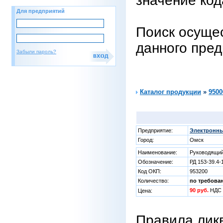
значение код
Для предприятий
Поиск осущес
данного пре
Забыли пароль?
Каталог продукции
»
9500
Предприятие:
Электронны
Город:
Омск
Наименование:
Руководящий
Обозначение:
РД 153-39.4-
Код ОКП:
953200
Количество:
по требова
90 руб.
НДС 
Цена:
Правила лик