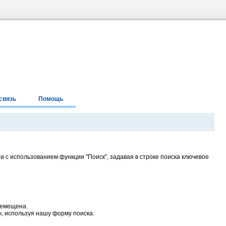
связь
Помощь
и с использованием функции "Поиск", задавая в строке поиска ключевое
ремещена.
ск, используя нашу форму поиска.