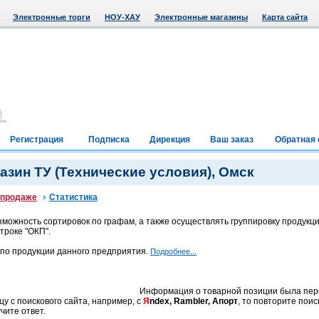
Электронные торги
НОУ-ХАУ
Электронные магазины
Карта сайта
Регистрация
Подписка
Дирекция
Ваш заказ
Обратная 
зин ТУ (Технические условия), Омск
 продаже
Статистика
можность сортировок по графам, а также осуществлять группировку продукци
троке "ОКП".
 по продукции данного предприятия.
Подробнее...
Информация о товарной позиции была пе
цу с поискового сайта, например, с
Я
ndex, Rambler, Апорт
, то повторите пои
чите ответ.