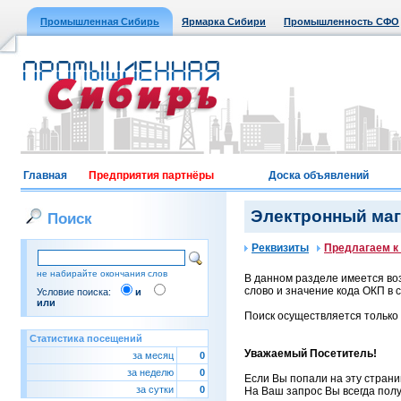
Промышленная Сибирь
Ярмарка Сибири
Промышленность СФО
Главная
Предприятия партнёры
Доска объявлений
Электронный мага
Поиск
Реквизиты
Предлагаем к
не набирайте окончания слов
В данном разделе имеется воз
слово и значение кода ОКП в с
Условие поиска:
и
или
Поиск осуществляется только
Статистика посещений
Уважаемый Посетитель!
за месяц
0
за неделю
0
Если Вы попали на эту страни
за сутки
0
На Ваш запрос Вы всегда полу