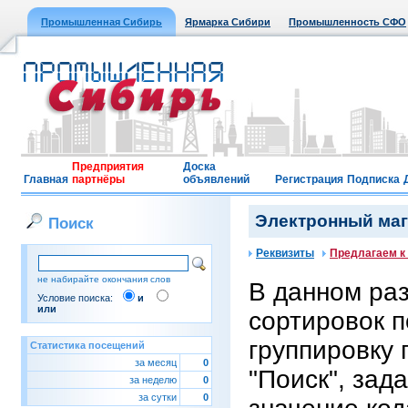
Промышленная Сибирь
Ярмарка Сибири
Промышленность СФО
Предприятия
Доска
Главная
партнёры
объявлений
Регистрация
Подписка
Электронный мага
Поиск
Реквизиты
Предлагаем к
не набирайте окончания слов
В данном ра
Условие поиска:
и
или
сортировок п
группировку 
Статистика посещений
за месяц
0
"Поиск", зад
за неделю
0
за сутки
0