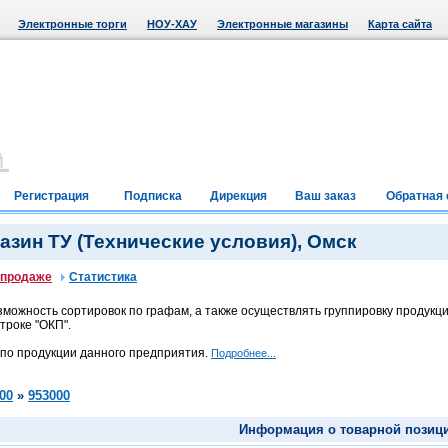
Электронные торги
НОУ-ХАУ
Электронные магазины
Карта сайта
Регистрация
Подписка
Дирекция
Ваш заказ
Обратная 
зин ТУ (Технические условия), Омск
 продаже
Статистика
можность сортировок по графам, а также осуществлять группировку продукци
троке "ОКП".
 по продукции данного предприятия.
Подробнее...
00
»
953000
Информация о товарной позиц