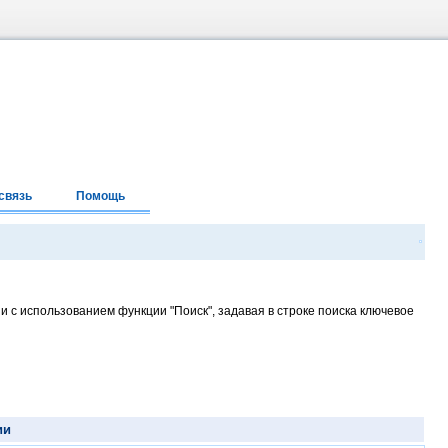
связь
Помощь
и с использованием функции "Поиск", задавая в строке поиска ключевое
ии