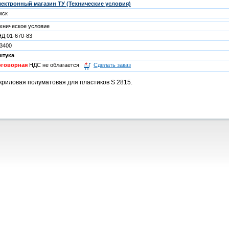
ектронный магазин ТУ (Технические условия)
мск
хническое условие
Д 01-670-83
3400
штука
оговорная
НДС не облагается
Сделать заказ
криловая полуматовая для пластиков S 2815.