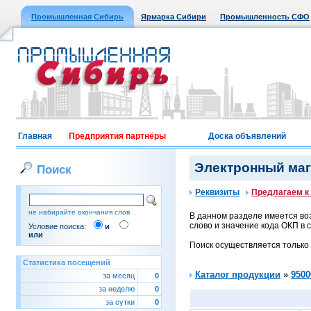
Промышленная Сибирь
Ярмарка Сибири
Промышленность СФО
Главная
Предприятия партнёры
Доска объявлений
Электронный мага
Поиск
Реквизиты
Предлагаем к
не набирайте окончания слов
В данном разделе имеется воз
слово и значение кода ОКП в с
Условие поиска:
и
или
Поиск осуществляется только
Статистика посещений
Каталог продукции
»
9500
за месяц
0
за неделю
0
за сутки
0