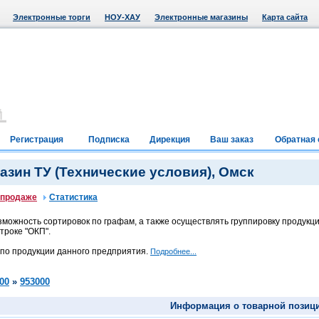
Электронные торги
НОУ-ХАУ
Электронные магазины
Карта сайта
Регистрация
Подписка
Дирекция
Ваш заказ
Обратная 
зин ТУ (Технические условия), Омск
 продаже
Статистика
можность сортировок по графам, а также осуществлять группировку продукци
троке "ОКП".
 по продукции данного предприятия.
Подробнее...
00
»
953000
Информация о товарной позиц