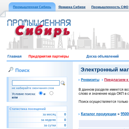
Промышленная Сибирь
Ярмарка Сибири
Промышленность СФО
Главная
Предприятия партнёры
Доска объявлений
Электронный мага
Поиск
Реквизиты
Предлагаем к
не набирайте окончания слов
В данном разделе имеется воз
слово и значение кода ОКП в с
Условие поиска:
и
или
Поиск осуществляется только
Статистика посещений
Каталог продукции
»
9500
за месяц
0
за неделю
0
за сутки
0