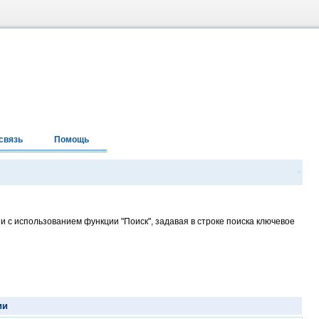
связь
Помощь
и с использованием функции "Поиск", задавая в строке поиска ключевое
ии