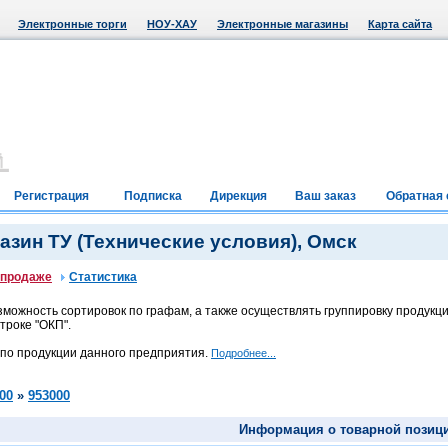
Электронные торги
НОУ-ХАУ
Электронные магазины
Карта сайта
Регистрация
Подписка
Дирекция
Ваш заказ
Обратная 
зин ТУ (Технические условия), Омск
 продаже
Статистика
можность сортировок по графам, а также осуществлять группировку продукци
троке "ОКП".
 по продукции данного предприятия.
Подробнее...
00
»
953000
Информация о товарной позиц