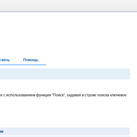
связь
Помощь
и с использованием функции "Поиск", задавая в строке поиска ключевое
ии