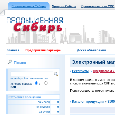
Промышленная Сибирь
Ярмарка Сибири
Промышленность СФО
Главная
Предприятия партнёры
Доска объявлений
Электронный мага
Поиск
Реквизиты
Предлагаем к
не набирайте окончания слов
В данном разделе имеется воз
слово и значение кода ОКП в с
Условие поиска:
и
или
Поиск осуществляется только
Статистика посещений
Каталог продукции
»
9500
за месяц
0
за неделю
0
за сутки
0