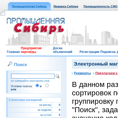
Промышленная Сибирь
Ярмарка Сибири
Промышленность СФО
Предприятия
Доска
Главная
партнёры
объявлений
Регистрация
Подписка
Электронный мага
Поиск
Реквизиты
Предлагаем к
не набирайте окончания слов
В данном ра
Условие поиска:
и
или
сортировок п
группировку 
Статистика посещений
за месяц
0
"Поиск", зад
за неделю
0
за сутки
0