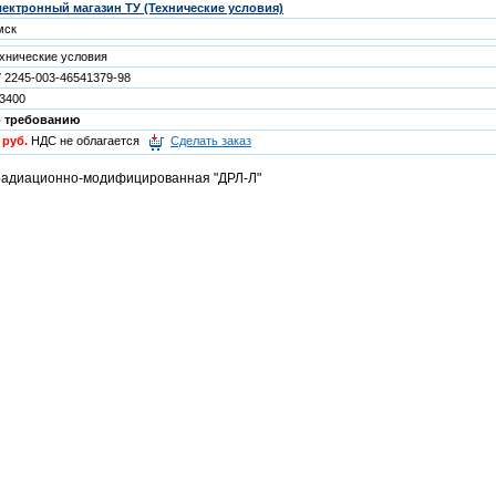
ектронный магазин ТУ (Технические условия)
мск
хнические условия
 2245-003-46541379-98
3400
о требованию
 руб.
НДС не облагается
Сделать заказ
радиационно-модифицированная "ДРЛ-Л"