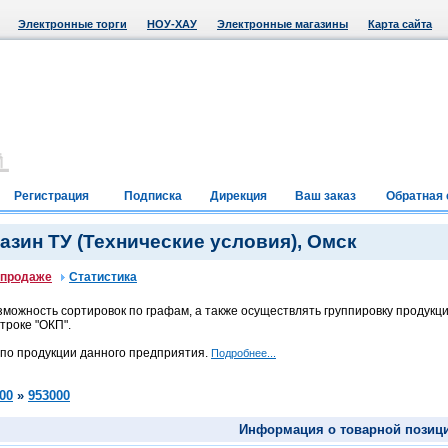
Электронные торги
НОУ-ХАУ
Электронные магазины
Карта сайта
Регистрация
Подписка
Дирекция
Ваш заказ
Обратная 
зин ТУ (Технические условия), Омск
 продаже
Статистика
можность сортировок по графам, а также осуществлять группировку продукци
троке "ОКП".
 по продукции данного предприятия.
Подробнее...
00
»
953000
Информация о товарной позиц