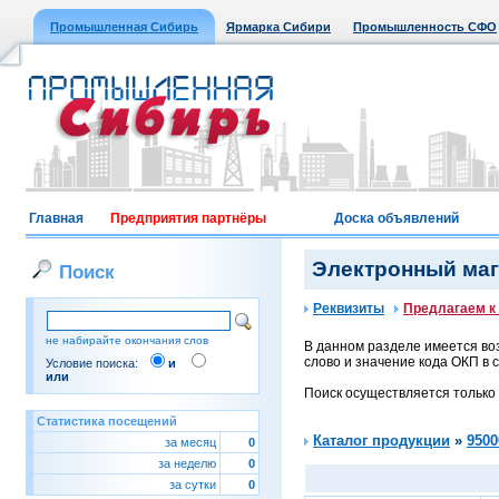
Промышленная Сибирь
Ярмарка Сибири
Промышленность СФО
Главная
Предприятия партнёры
Доска объявлений
Электронный мага
Поиск
Реквизиты
Предлагаем к
не набирайте окончания слов
В данном разделе имеется воз
слово и значение кода ОКП в с
Условие поиска:
и
или
Поиск осуществляется только
Статистика посещений
Каталог продукции
»
9500
за месяц
0
за неделю
0
за сутки
0