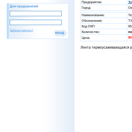
Предприятие:
Эл
Для предприятий
Город:
О
Наименование:
Те
Обозначение:
ТУ
Код ОКП:
95
Забыли пароль?
Количество:
п
90
Цена:
Лента термоусаживающаяся 