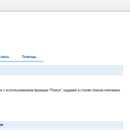
связь
Помощь
и с использованием функции "Поиск", задавая в строке поиска ключевое
ии