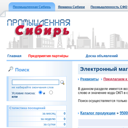
Промышленная Сибирь
Ярмарка Сибири
Промышленность СФО
Главная
Предприятия партнёры
Доска объявлений
Электронный мага
Поиск
Реквизиты
Предлагаем к
не набирайте окончания слов
В данном разделе имеется воз
слово и значение кода ОКП в с
Условие поиска:
и
или
Поиск осуществляется только
Статистика посещений
Каталог продукции
»
9500
за месяц
0
за неделю
0
за сутки
0