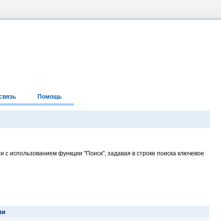
связь
Помощь
и с использованием функции "Поиск", задавая в строке поиска ключевое
ии