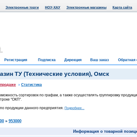
Электронные торги
НОУ-ХАУ
Электронные магазины
Карта сайта
Регистрация
Подписка
Дирекция
Ваш заказ
Обратная 
зин ТУ (Технические условия), Омск
 продаже
Статистика
можность сортировок по графам, а также осуществлять группировку продукци
троке "ОКП".
 по продукции данного предприятия.
Подробнее...
00
»
953000
Информация о товарной позиц