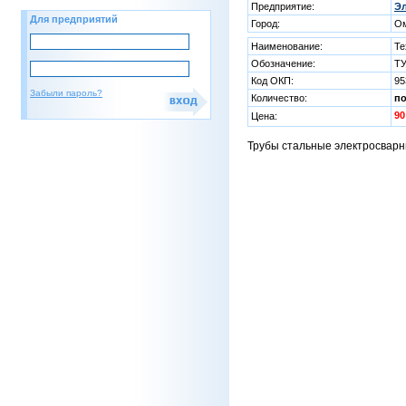
Предприятие:
Эл
Для предприятий
Город:
О
Наименование:
Те
Обозначение:
ТУ
Код ОКП:
95
Забыли пароль?
Количество:
п
90
Цена:
Трубы стальные электросварн