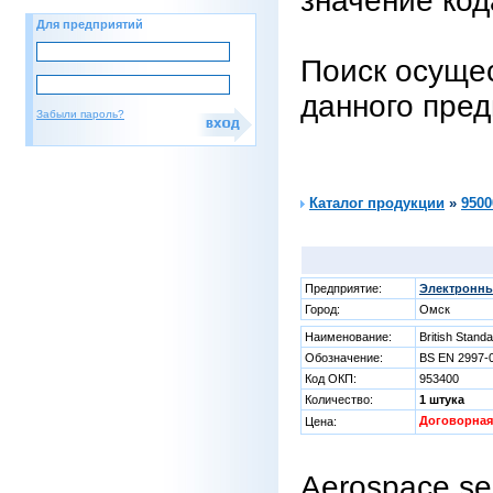
значение код
Для предприятий
Поиск осущес
данного пре
Забыли пароль?
Каталог продукции
»
9500
Предприятие:
Электронны
Город:
Омск
Наименование:
British Stand
Обозначение:
BS EN 2997-
Код ОКП:
953400
Количество:
1 штука
Договорная
Цена:
Aerospace seri