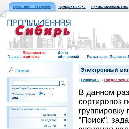
Промышленная Сибирь
Ярмарка Сибири
Промышленность СФО
Предприятия
Доска
Главная
партнёры
объявлений
Регистрация
Подписка
Электронный мага
Поиск
Реквизиты
Предлагаем к
не набирайте окончания слов
В данном ра
Условие поиска:
и
или
сортировок п
группировку 
Статистика посещений
за месяц
0
"Поиск", зад
за неделю
0
за сутки
0