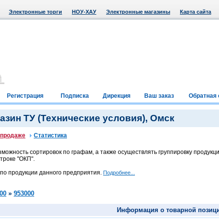
Электронные торги
НОУ-ХАУ
Электронные магазины
Карта сайта
Регистрация
Подписка
Дирекция
Ваш заказ
Обратная 
зин ТУ (Технические условия), Омск
 продаже
Статистика
можность сортировок по графам, а также осуществлять группировку продукци
троке "ОКП".
 по продукции данного предприятия.
Подробнее...
00
»
953000
Информация о товарной позиц