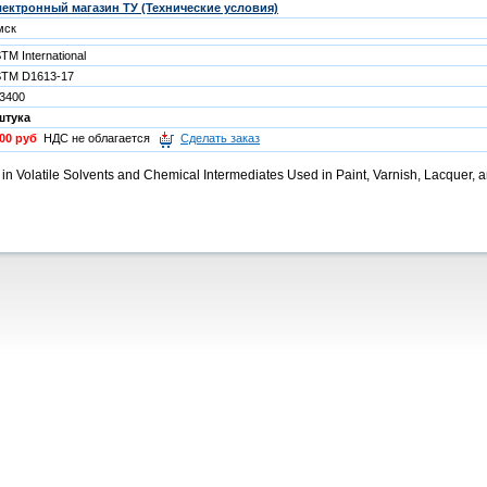
ектронный магазин ТУ (Технические условия)
мск
TM International
TM D1613-17
3400
штука
00 руб
НДС не облагается
Сделать заказ
y in Volatile Solvents and Chemical Intermediates Used in Paint, Varnish, Lacquer,