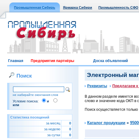
Промышленная Сибирь
Ярмарка Сибири
Промышленность СФО
Главная
Предприятия партнёры
Доска объявлений
Электронный мага
Поиск
Реквизиты
Предлагаем к
не набирайте окончания слов
В данном разделе имеется воз
слово и значение кода ОКП в с
Условие поиска:
и
или
Поиск осуществляется только
Статистика посещений
Каталог продукции
»
9500
за месяц
0
за неделю
0
за сутки
0