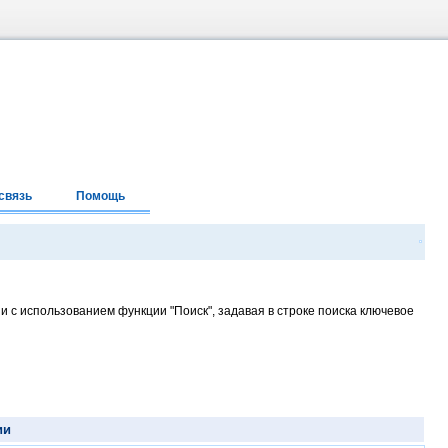
связь
Помощь
и с использованием функции "Поиск", задавая в строке поиска ключевое
ии