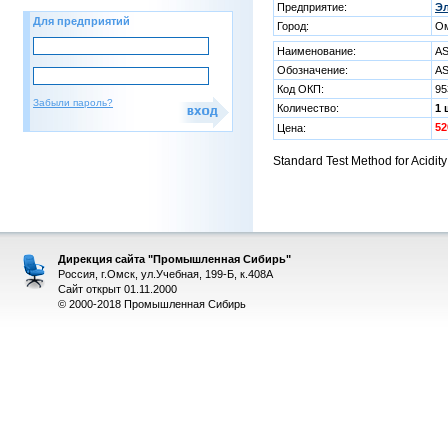
Предприятие:
Эл
Для предприятий
Город:
О
Наименование:
AS
Обозначение:
AS
Код ОКП:
95
Забыли пароль?
Количество:
1 
52
Цена:
Standard Test Method for Acidit
Дирекция сайта "Промышленная Сибирь"
Россия, г.Омск, ул.Учебная, 199-Б, к.408А
Сайт открыт 01.11.2000
© 2000-2018 Промышленная Сибирь