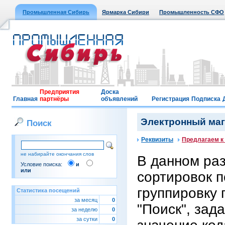
Промышленная Сибирь
Ярмарка Сибири
Промышленность СФО
Предприятия
Доска
Главная
партнёры
объявлений
Регистрация
Подписка
Электронный мага
Поиск
Реквизиты
Предлагаем к
не набирайте окончания слов
В данном ра
Условие поиска:
и
или
сортировок п
группировку 
Статистика посещений
за месяц
0
"Поиск", зад
за неделю
0
за сутки
0