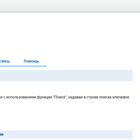
связь
Помощь
и с использованием функции "Поиск", задавая в строке поиска ключевое
ии