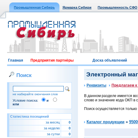
Промышленная Сибирь
Ярмарка Сибири
Промышленность СФО
Главная
Предприятия партнёры
Доска объявлений
Электронный мага
Поиск
Реквизиты
Предлагаем к
не набирайте окончания слов
В данном разделе имеется воз
слово и значение кода ОКП в с
Условие поиска:
и
или
Поиск осуществляется только
Статистика посещений
Каталог продукции
»
9500
за месяц
0
за неделю
0
за сутки
0