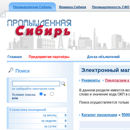
Промышленная Сибирь
Ярмарка Сибири
Промышленность СФО
Главная
Предприятия партнёры
Доска объявлений
Электронный мага
Поиск
Реквизиты
Предлагаем к
не набирайте окончания слов
В данном разделе имеется воз
слово и значение кода ОКП в с
Условие поиска:
и
или
Поиск осуществляется только
Статистика посещений
Каталог продукции
»
9500
за месяц
0
за неделю
0
за сутки
0