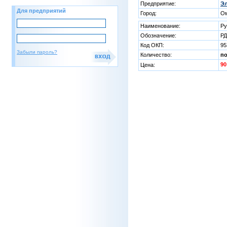
Предприятие:
Эл
Для предприятий
Город:
О
Наименование:
Ру
Обозначение:
РД
Код ОКП:
95
Забыли пароль?
Количество:
п
90
Цена: