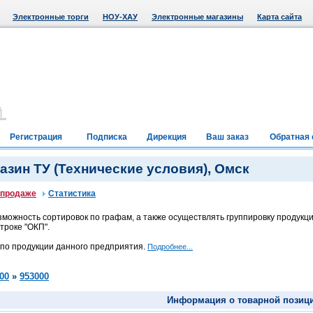
Электронные торги
НОУ-ХАУ
Электронные магазины
Карта сайта
Регистрация
Подписка
Дирекция
Ваш заказ
Обратная 
зин ТУ (Технические условия), Омск
 продаже
Статистика
можность сортировок по графам, а также осуществлять группировку продукци
троке "ОКП".
 по продукции данного предприятия.
Подробнее...
00
»
953000
Информация о товарной позиц