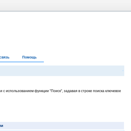
связь
Помощь
и с использованием функции "Поиск", задавая в строке поиска ключевое
ии