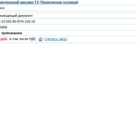
ектронный магазин ТУ (Технические условия)
мск
ководящий документ
-13.020.40-КТН-119-14
3400
о требованию
 руб.
в том числе НДС
Сделать заказ