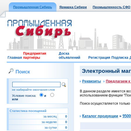
Промышленная Сибирь
Ярмарка Сибири
Промышленность СФО
Предприятия
Доска
Главная
партнёры
объявлений
Регистрация
Подписка
Электронный мага
Поиск
Реквизиты
Предлагаем к
не набирайте окончания слов
В данном разделе имеется воз
использованием функции "Поис
Условие поиска:
и
или
Поиск осуществляется только
Статистика посещений
Каталог продукции
»
9500
за месяц
0
за неделю
0
за сутки
0