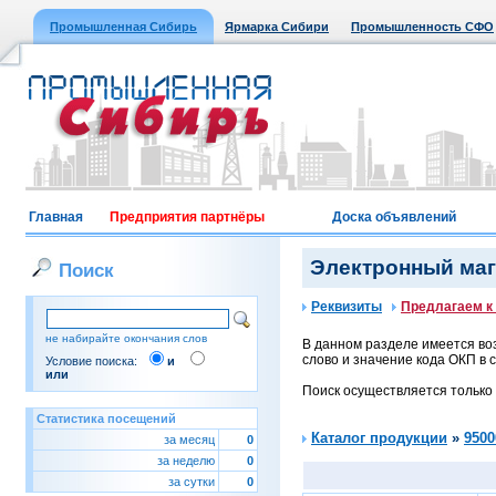
Промышленная Сибирь
Ярмарка Сибири
Промышленность СФО
Главная
Предприятия партнёры
Доска объявлений
Электронный мага
Поиск
Реквизиты
Предлагаем к
не набирайте окончания слов
В данном разделе имеется воз
слово и значение кода ОКП в с
Условие поиска:
и
или
Поиск осуществляется только
Статистика посещений
Каталог продукции
»
9500
за месяц
0
за неделю
0
за сутки
0