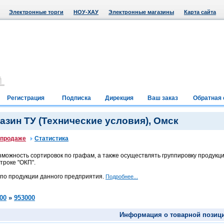
Электронные торги
НОУ-ХАУ
Электронные магазины
Карта сайта
Регистрация
Подписка
Дирекция
Ваш заказ
Обратная 
зин ТУ (Технические условия), Омск
 продаже
Статистика
можность сортировок по графам, а также осуществлять группировку продукци
троке "ОКП".
 по продукции данного предприятия.
Подробнее...
00
»
953000
Информация о товарной позиц