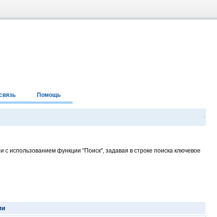
связь
Помощь
и с использованием функции "Поиск", задавая в строке поиска ключевое
ии