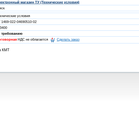
ектронный магазин ТУ (Технические условия)
мск
хнические условия
 1469-022-04690510-02
3400
о требованию
оговорная
НДС не облагается
Сделать заказ
а КМТ