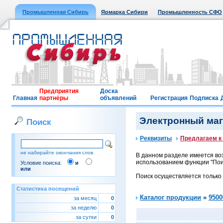
Промышленная Сибирь
Ярмарка Сибири
Промышленность СФО
Предприятия
Доска
Главная
партнёры
объявлений
Регистрация
Подписка
Электронный мага
Поиск
Реквизиты
Предлагаем к
не набирайте окончания слов
В данном разделе имеется воз
использованием функции "Поис
Условие поиска:
и
или
Поиск осуществляется только
Статистика посещений
Каталог продукции
»
9500
за месяц
0
за неделю
0
за сутки
0