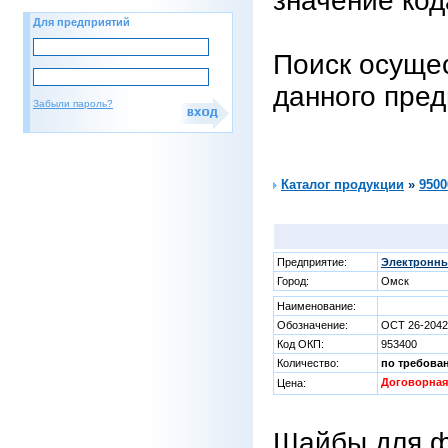
значение код
Для предприятий
Поиск осущес
данного пре
Забыли пароль?
Каталог продукции
»
9500
Предприятие:
Электронны
Город:
Омск
Наименование:
Обозначение:
ОСТ 26-2042
Код ОКП:
953400
Количество:
по требова
Договорная
Цена:
Шайбы для ф