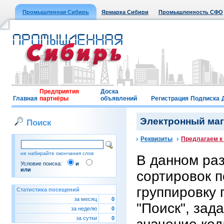
Промышленная Сибирь
Ярмарка Сибири
Промышленность СФО
Предприятия
Доска
Главная
партнёры
объявлений
Регистрация
Подписка
Электронный мага
Поиск
Реквизиты
Предлагаем к
не набирайте окончания слов
В данном ра
Условие поиска:
и
или
сортировок п
группировку 
Статистика посещений
за месяц
0
"Поиск", зад
за неделю
0
за сутки
0