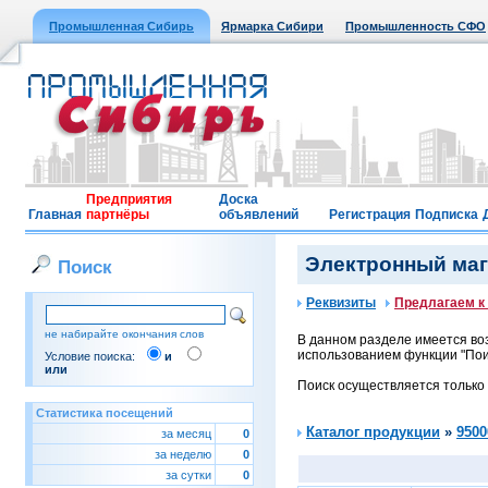
Промышленная Сибирь
Ярмарка Сибири
Промышленность СФО
Предприятия
Доска
Главная
партнёры
объявлений
Регистрация
Подписка
Электронный мага
Поиск
Реквизиты
Предлагаем к
не набирайте окончания слов
В данном разделе имеется воз
использованием функции "Поис
Условие поиска:
и
или
Поиск осуществляется только
Статистика посещений
Каталог продукции
»
9500
за месяц
0
за неделю
0
за сутки
0