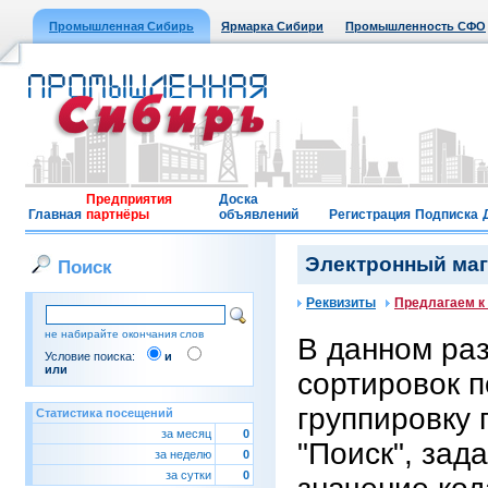
Промышленная Сибирь
Ярмарка Сибири
Промышленность СФО
Предприятия
Доска
Главная
партнёры
объявлений
Регистрация
Подписка
Электронный мага
Поиск
Реквизиты
Предлагаем к
не набирайте окончания слов
В данном ра
Условие поиска:
и
или
сортировок п
группировку 
Статистика посещений
за месяц
0
"Поиск", зад
за неделю
0
за сутки
0