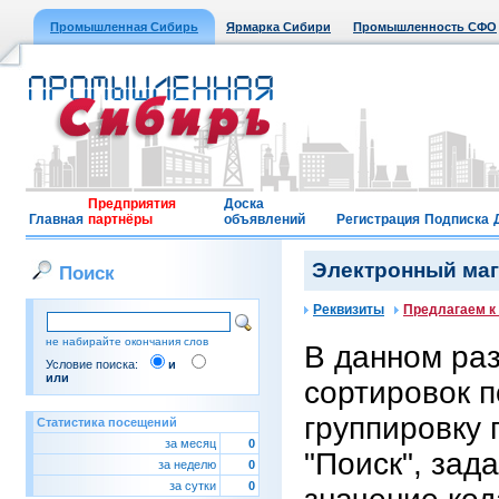
Промышленная Сибирь
Ярмарка Сибири
Промышленность СФО
Предприятия
Доска
Главная
партнёры
объявлений
Регистрация
Подписка
Электронный мага
Поиск
Реквизиты
Предлагаем к
не набирайте окончания слов
В данном ра
Условие поиска:
и
или
сортировок п
группировку 
Статистика посещений
за месяц
0
"Поиск", зад
за неделю
0
за сутки
0