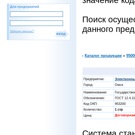
значение код
Для предприятий
Поиск осущес
данного пре
Забыли пароль?
Каталог продукции
»
9500
Предприятие:
Электронны
Город:
Омск
Наименование:
Государстве
Обозначение:
ГОСТ 12.4.11
Код ОКП:
953200
Количество:
1 стр
Договорная
Цена:
Система стан