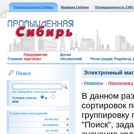
Промышленная Сибирь
Ярмарка Сибири
Промышленность СФО
Предприятия
Доска
Главная
партнёры
объявлений
Регистрация
Подписка
Электронный мага
Поиск
Реквизиты
Предлагаем к
не набирайте окончания слов
В данном ра
Условие поиска:
и
или
сортировок п
группировку 
Статистика посещений
за месяц
0
"Поиск", зад
за неделю
0
за сутки
0