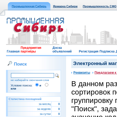
Промышленная Сибирь
Ярмарка Сибири
Промышленность СФО
Предприятия
Доска
Главная
партнёры
объявлений
Регистрация
Подписка
Электронный мага
Поиск
Реквизиты
Предлагаем к
не набирайте окончания слов
В данном ра
Условие поиска:
и
или
сортировок п
группировку 
Статистика посещений
за месяц
0
"Поиск", зад
за неделю
0
за сутки
0