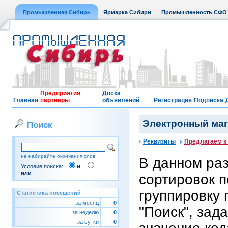
Промышленная Сибирь
Ярмарка Сибири
Промышленность СФО
Предприятия
Доска
Главная
партнёры
объявлений
Регистрация
Подписка
Электронный мага
Поиск
Реквизиты
Предлагаем к
не набирайте окончания слов
В данном ра
Условие поиска:
и
или
сортировок п
группировку 
Статистика посещений
за месяц
0
"Поиск", зад
за неделю
0
за сутки
0