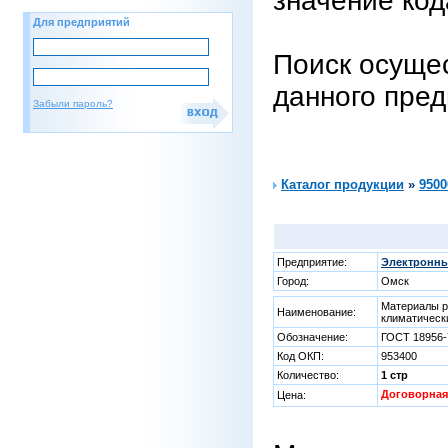
значение код
Для предприятий
Поиск осущес
данного пре
Забыли пароль?
Каталог продукции
»
9500
Предприятие:
Электронны
Город:
Омск
Материалы р
Наименование:
климатическ
Обозначение:
ГОСТ 18956-
Код ОКП:
953400
Количество:
1 стр
Договорная
Цена: