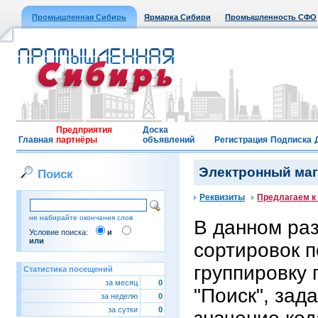
Промышленная Сибирь
Ярмарка Сибири
Промышленность СФО
Предприятия
Доска
Главная
партнёры
объявлений
Регистрация
Подписка
Электронный мага
Поиск
Реквизиты
Предлагаем к
не набирайте окончания слов
В данном ра
Условие поиска:
и
или
сортировок п
группировку 
Статистика посещений
за месяц
0
"Поиск", зад
за неделю
0
за сутки
0