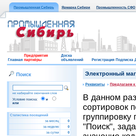
Промышленная Сибирь
Ярмарка Сибири
Промышленность СФО
Предприятия
Доска
Главная
партнёры
объявлений
Регистрация
Подписка
Электронный мага
Поиск
Реквизиты
Предлагаем к
не набирайте окончания слов
В данном ра
Условие поиска:
и
или
сортировок п
группировку 
Статистика посещений
за месяц
0
"Поиск", зад
за неделю
0
за сутки
0