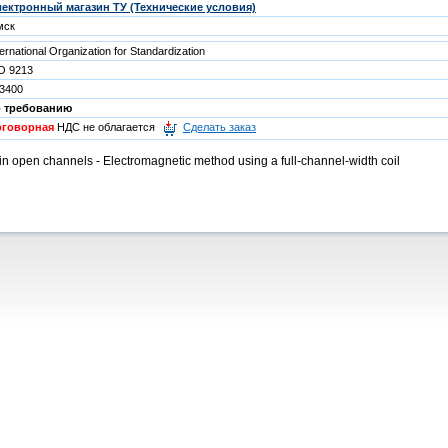
ектронный магазин ТУ (Технические условия)
мск
ternational Organization for Standardization
O 9213
3400
о требованию
оговорная
НДС не облагается
Сделать заказ
in open channels - Electromagnetic method using a full-channel-width coil