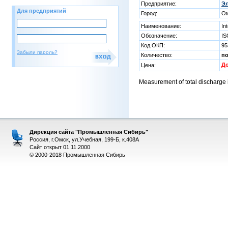
Предприятие:
Эл
Для предприятий
Город:
О
Наименование:
In
Обозначение:
IS
Код ОКП:
95
Забыли пароль?
Количество:
п
Д
Цена:
Measurement of total discharge 
Дирекция сайта "Промышленная Сибирь"
Россия, г.Омск, ул.Учебная, 199-Б, к.408А
Сайт открыт 01.11.2000
© 2000-2018 Промышленная Сибирь