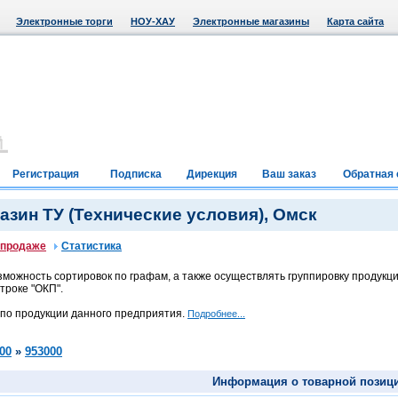
Электронные торги
НОУ-ХАУ
Электронные магазины
Карта сайта
Регистрация
Подписка
Дирекция
Ваш заказ
Обратная 
зин ТУ (Технические условия), Омск
 продаже
Статистика
можность сортировок по графам, а также осуществлять группировку продукци
троке "ОКП".
 по продукции данного предприятия.
Подробнее...
00
»
953000
Информация о товарной позиц