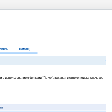
связь
Помощь
и с использованием функции "Поиск", задавая в строке поиска ключевое
ии