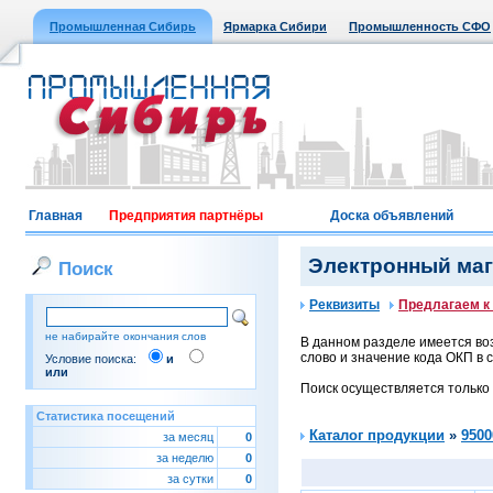
Промышленная Сибирь
Ярмарка Сибири
Промышленность СФО
Главная
Предприятия партнёры
Доска объявлений
Электронный мага
Поиск
Реквизиты
Предлагаем к
не набирайте окончания слов
В данном разделе имеется воз
слово и значение кода ОКП в с
Условие поиска:
и
или
Поиск осуществляется только
Статистика посещений
Каталог продукции
»
9500
за месяц
0
за неделю
0
за сутки
0