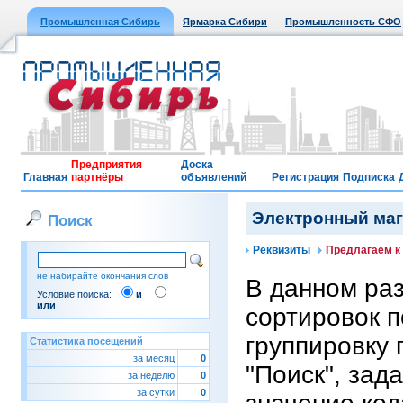
Промышленная Сибирь
Ярмарка Сибири
Промышленность СФО
Предприятия
Доска
Главная
партнёры
объявлений
Регистрация
Подписка
Электронный мага
Поиск
Реквизиты
Предлагаем к
не набирайте окончания слов
В данном ра
Условие поиска:
и
или
сортировок п
группировку 
Статистика посещений
за месяц
0
"Поиск", зад
за неделю
0
за сутки
0