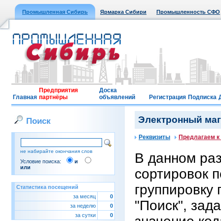
Промышленная Сибирь
Ярмарка Сибири
Промышленность СФО
Предприятия
Доска
Главная
партнёры
объявлений
Регистрация
Подписка
Электронный мага
Поиск
Реквизиты
Предлагаем к
не набирайте окончания слов
В данном ра
Условие поиска:
и
или
сортировок п
группировку 
Статистика посещений
за месяц
0
"Поиск", зад
за неделю
0
за сутки
0