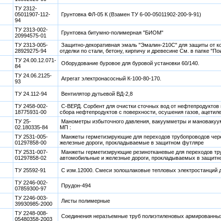
ТУ 2312-
05011907-112-
Грунтовка ФЛ-05 К (Взамен ТУ 6-00-05011902-200-9-91)
94
ТУ 2313-002-
Грунтовка битумно-полимерная "БИОМ"
20994575-01
ТУ 2313-005-
Защитно-декоративная эмаль "Эмалин-210С" для защиты от ко
28929275-94
отделки по стали, бетону, кирпичу и древесине См. в папке "По
ТУ 24.00.12.071-
Оборудование буровое для буровой установки 60/140.
84
ТУ 24.06.2125-
Агрегат электронасосный К-100-80-170.
93
ТУ 24.112-94
Вентилятор дутьевой ВД-2,8
ТУ 2458-002-
С-ВЕРД. Сорбент для очистки сточных вод от нефтепродуктов и
18775931-00
сбора нефтепродуктов с поверхности, осушения газов, ацетил
ТУ 25-
Манометры избыточного давления, вакуумметры и мановаку
02.180335-84
МП :
ТУ 2531-005-
Манжеты герметизирующие для переходов трубопроводов чер
01297858-00
железные дороги, прокладываемые в защитном футляре
ТУ 2531-007-
Манжеты герметизирующие резинотканевые для переходов тр
01297858-02
автомобильные и железные дороги, прокладываемых в защитн
ТУ 25592-91
С изм.12000. Смеси золошлаковые тепловых электростанций 
ТУ 2246-002-
Прудон-494
07859300-97
ТУ 2246-003-
Листы полимерные
39930985-2000
ТУ 2248-008-
Соединения неразъемные труб полиэтиленовых армированных
05480358-2003