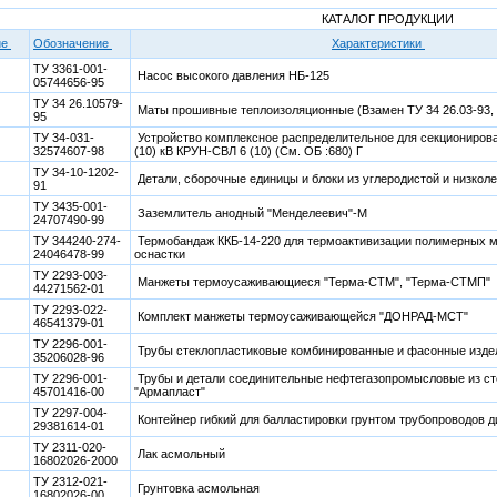
КАТАЛОГ ПРОДУКЦИИ
ие
Обозначение
Характеристики
ТУ 3361-001-
Насос высокого давления НБ-125
05744656-95
ТУ 34 26.10579-
Маты прошивные теплоизоляционные (Взамен ТУ 34 26.03-93, 
95
ТУ 34-031-
Устройство комплексное распределительное для секциониров
32574607-98
(10) кВ КРУН-СВЛ 6 (10) (См. ОБ :680) Г
ТУ 34-10-1202-
Детали, сборочные единицы и блоки из углеродистой и низкол
91
ТУ 3435-001-
Заземлитель анодный "Менделеевич"-М
24707490-99
ТУ 344240-274-
Термобандаж ККБ-14-220 для термоактивизации полимерных м
24046478-99
оснастки
ТУ 2293-003-
Манжеты термоусаживающиеся "Терма-СТМ", "Терма-СТМП"
44271562-01
ТУ 2293-022-
Комплект манжеты термоусаживающейся "ДОНРАД-МСТ"
46541379-01
ТУ 2296-001-
Трубы стеклопластиковые комбинированные и фасонные изде
35206028-96
ТУ 2296-001-
Трубы и детали соединительные нефтегазопромысловые из ст
45701416-00
"Армапласт"
ТУ 2297-004-
Контейнер гибкий для балластировки грунтом трубопроводов 
29381614-01
ТУ 2311-020-
Лак асмольный
16802026-2000
ТУ 2312-021-
Грунтовка асмольная
16802026-00