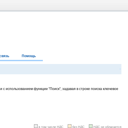
связь
Помощь
и с использованием функции "Поиск", задавая в строке поиска ключевое
в том числе НДС
без НДС
НДС не облагается