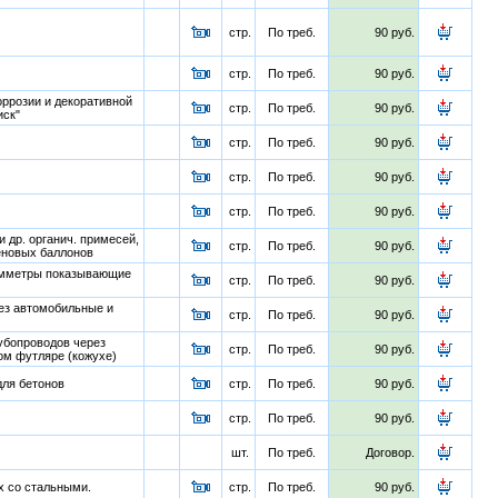
стр.
По треб.
90 руб.
стр.
По треб.
90 руб.
ррозии и декоративной
стр.
По треб.
90 руб.
иск"
стр.
По треб.
90 руб.
стр.
По треб.
90 руб.
стр.
По треб.
90 руб.
 др. органич. примесей,
стр.
По треб.
90 руб.
еновых баллонов
умметры показывающие
стр.
По треб.
90 руб.
ез автомобильные и
стр.
По треб.
90 руб.
убопроводов через
стр.
По треб.
90 руб.
ом футляре (кожухе)
для бетонов
стр.
По треб.
90 руб.
стр.
По треб.
90 руб.
шт.
По треб.
Договор.
 со стальными.
стр.
По треб.
90 руб.