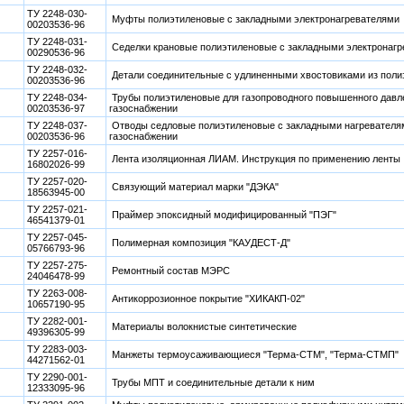
ТУ 2248-030-
Муфты полиэтиленовые с закладными электронагревателями
00203536-96
ТУ 2248-031-
Седелки крановые полиэтиленовые с закладными электронаг
00290536-96
ТУ 2248-032-
Детали соединительные с удлиненными хвостовиками из поли
00203536-96
ТУ 2248-034-
Трубы полиэтиленовые для газопроводного повышенного давл
00203536-97
газоснабжении
ТУ 2248-037-
Отводы седловые полиэтиленовые с закладными нагревателя
00203536-96
газоснабжении
ТУ 2257-016-
Лента изоляционная ЛИАМ. Инструкция по применению ленты
16802026-99
ТУ 2257-020-
Связующий материал марки "ДЭКА"
18563945-00
ТУ 2257-021-
Праймер эпоксидный модифицированный "ПЭГ"
46541379-01
ТУ 2257-045-
Полимерная композиция "КАУДЕСТ-Д"
05766793-96
ТУ 2257-275-
Ремонтный состав МЭРС
24046478-99
ТУ 2263-008-
Антикоррозионное покрытие "ХИКАКП-02"
10657190-95
ТУ 2282-001-
Материалы волокнистые синтетические
49396305-99
ТУ 2283-003-
Манжеты термоусаживающиеся "Терма-СТМ", "Терма-СТМП"
44271562-01
ТУ 2290-001-
Трубы МПТ и соединительные детали к ним
12333095-96