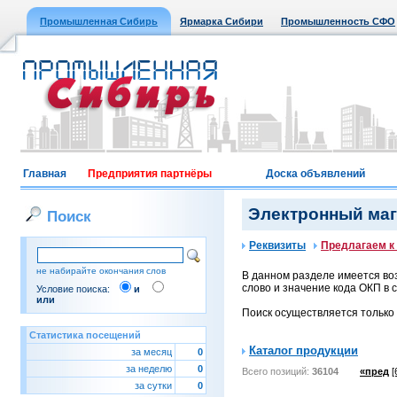
Промышленная Сибирь
Ярмарка Сибири
Промышленность СФО
Главная
Предприятия партнёры
Доска объявлений
Электронный мага
Поиск
Реквизиты
Предлагаем к
не набирайте окончания слов
В данном разделе имеется воз
слово и значение кода ОКП в с
Условие поиска:
и
или
Поиск осуществляется только
Статистика посещений
Каталог продукции
за месяц
0
за неделю
0
Всего позиций:
36104
«пред
[
за сутки
0