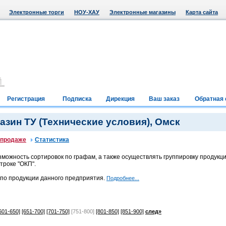
Электронные торги
НОУ-ХАУ
Электронные магазины
Карта сайта
Регистрация
Подписка
Дирекция
Ваш заказ
Обратная 
зин ТУ (Технические условия), Омск
 продаже
Статистика
можность сортировок по графам, а также осуществлять группировку продукци
троке "ОКП".
 по продукции данного предприятия.
Подробнее...
601-650]
[651-700]
[701-750]
[751-800]
[801-850]
[851-900]
след»