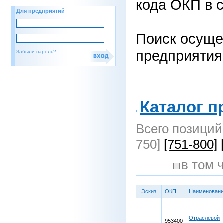
кода ОКП в с
Для предприятий
Поиск осуще
предприятия
Забыли пароль?
Каталог п
Всего позиций
750]
[751-800]
в том
Эскиз
ОКП
Наименован
Отраслевой
953400