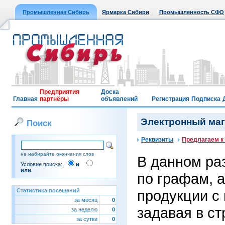
Промышленная Сибирь
Ярмарка Сибири
Промышленность СФО
Предприятия
Доска
Главная
партнёры
объявлений
Регистрация
Подписка
Электронный мага
Поиск
Реквизиты
Предлагаем к
не набирайте окончания слов
В данном ра
Условие поиска:
и
или
по графам, 
Статистика посещений
продукции с
за месяц
0
задавая в ст
за неделю
0
за сутки
0