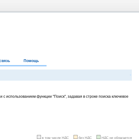
связь
Помощь
и с использованием функции "Поиск", задавая в строке поиска ключевое
в том числе НДС
без НДС
НДС не облагается