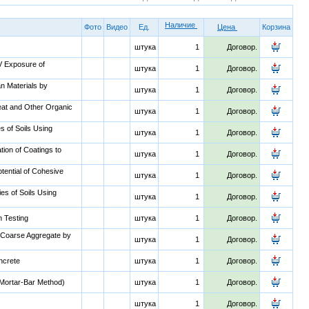
Наличие
Фото
Видео
Ед.
Цена
Корзина
штука
1
Договор.
V Exposure of
штука
1
Договор.
n Materials by
штука
1
Договор.
eat and Other Organic
штука
1
Договор.
s of Soils Using
штука
1
Договор.
ation of Coatings to
штука
1
Договор.
tential of Cohesive
штука
1
Договор.
es of Soils Using
штука
1
Договор.
n Testing
штука
1
Договор.
e Coarse Aggregate by
штука
1
Договор.
ncrete
штука
1
Договор.
 (Mortar-Bar Method)
штука
1
Договор.
штука
1
Договор.