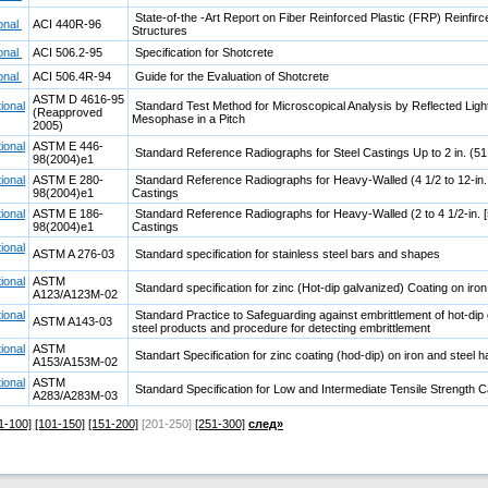
State-of-the -Art Report on Fiber Reinforced Plastic (FRP) Reinfir
ional
ACI 440R-96
Structures
ional
ACI 506.2-95
Specification for Shotcrete
ional
ACI 506.4R-94
Guide for the Evaluation of Shotcrete
ASTM D 4616-95
ional
Standard Test Method for Microscopical Analysis by Reflected Ligh
(Reapproved
Mesophase in a Pitch
2005)
ional
ASTM E 446-
Standard Reference Radiographs for Steel Castings Up to 2 in. (5
98(2004)e1
ional
ASTM E 280-
Standard Reference Radiographs for Heavy-Walled (4 1/2 to 12-in.
98(2004)e1
Castings
ional
ASTM E 186-
Standard Reference Radiographs for Heavy-Walled (2 to 4 1/2-in. [
98(2004)e1
Castings
ional
ASTM A 276-03
Standard specification for stainless steel bars and shapes
ional
ASTM
Standard specification for zinc (Hot-dip galvanized) Coating on iro
A123/A123M-02
ional
Standard Practice to Safeguarding against embrittlement of hot-dip 
ASTM A143-03
steel products and procedure for detecting embrittlement
ional
ASTM
Standart Specification for zinc coating (hod-dip) on iron and steel 
A153/A153M-02
ional
ASTM
Standard Specification for Low and Intermediate Tensile Strength C
A283/A283M-03
1-100]
[101-150]
[151-200]
[201-250]
[251-300]
след»