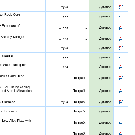
штука
1
Договор.
act Rock Core
штука
1
Договор.
V Exposure of
штука
1
Договор.
 Area by Nitrogen
штука
1
Договор.
штука
1
Договор.
 аудит и
штука
1
Договор.
s Steel Tubing for
штука
1
Договор.
ainless and Heat-
По треб.
Договор.
 Fuel Oils by Ashing,
 and Atomic Absoption
По треб.
Договор.
el Surfaces
штука
По треб.
Договор.
eel Products
По треб.
Договор.
h Low-Alloy Plate with
По треб.
Договор.
По треб.
Договор.