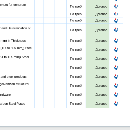
cement for concrete
По треб.
Договор.
По треб.
Договор.
По треб.
Договор.
t and Determination of
По треб.
Договор.
1 mm) in Thickness
По треб.
Договор.
 [114 to 305-mm]) Steel
По треб.
Договор.
51 to 114-mm]) Steel
По треб.
Договор.
По треб.
Договор.
n and steel products
По треб.
Договор.
galvanized structural
По треб.
Договор.
hardware
По треб.
Договор.
arbon Steel Plates
По треб.
Договор.