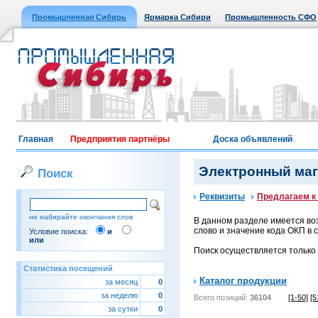
Промышленная Сибирь
Ярмарка Сибири
Промышленность СФО
Главная
Предприятия партнёры
Доска объявлений
Электронный мага
Поиск
Реквизиты
Предлагаем к
не набирайте окончания слов
В данном разделе имеется воз
слово и значение кода ОКП в с
Условие поиска:
и
или
Поиск осуществляется только
Статистика посещений
Каталог продукции
за месяц
0
за неделю
0
Всего позиций:
36104
[1-50]
[5
за сутки
0