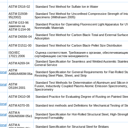
ASTM D516-02
Standard Test Method for Sulfate Ion in Water
ASTM D2938-
Standard Test Method for Unconfined Compressive Strength of Int
95(2002)
Specimens (Withdrawn 2005)
ASTM G53-96
Standard Practice for Operating Fluorescent Light Apparatus for U
заменен на
Nonmetallic Materials
ASTM G154-06
Standard Test Method for Carbon Black-Total and External Surface
ASTM D6556-04
Adsorption
ASTM D1511-00
Standard Test Method for Carbon Black-Pellet Size Distribution
ISO/IEC
Оценка соответствия. Требования к органам, обеспечивающим
17021:2006
сертификацию систем менеджмента
Standard Specification for Seamless and Welded Austenitic Stainles
ASTM A269-04
General Service
ASTM
ional
Standard Specification for General Requirements for Flat-Rolled St
A480/A480M:06a
Resisting Steel Plate, Sheet, and Strip
Standard Test Methods for Determination of Aluminum and Silicon in
ional
ASTM
Fusion, Inductively Coupled Plasms Atomic Emission Spectrometry,
D5184:2001
Spectrometry
ASTM D610-08
Standard Practice for Evaluating Degree of Rusting on Painted Ste
ional
ASTM A370-05
Standard test methods and Definitions for Mechanical Testing of St
ASTM A
ional
Standard Specification for Hot-Rolled Structural Steel, High-Strengt
656/A656M-05e1
Improved Formability
ional
ASTM A
Standard Specification for Structural Steel for Bridges