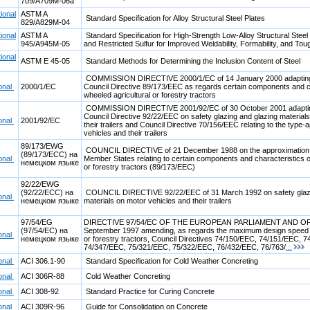
709/A709M-06a
ional
ASTM A
Standard Specification for Alloy Structural Steel Plates
829/A829M-04
ional
ASTM A
Standard Specification for High-Strength Low-Alloy Structural Stee
945/A945M-05
and Restricted Sulfur for Improved Weldability, Formability, and To
ional
ASTM E 45-05
Standard Methods for Determining the Inclusion Content of Steel
COMMISSION DIRECTIVE 2000/1/EC of 14 January 2000 adapting t
ional
2000/1/EC
Council Directive 89/173/EEC as regards certain components and ch
wheeled agricultural or forestry tractors
COMMISSION DIRECTIVE 2001/92/EC of 30 October 2001 adapting
Council Directive 92/22/EEC on safety glazing and glazing material
ional
2001/92/EC
their trailers and Council Directive 70/156/EEC relating to the type-
vehicles and their trailers
89/173/EWG
COUNCIL DIRECTIVE of 21 December 1988 on the approximation of
(89/173/ECC) на
ional
Member States relating to certain components and characteristics o
немецком языке
or forestry tractors (89/173/EEC)
92/22/EWG
(92/22/ECC) на
COUNCIL DIRECTIVE 92/22/EEC of 31 March 1992 on safety glazi
ional
немецком языке
materials on motor vehicles and their trailers
97/54/EG
DIRECTIVE 97/54/EC OF THE EUROPEAN PARLIAMENT AND OF
(97/54/EC) на
September 1997 amending, as regards the maximum design speed of
ional
немецком языке
or forestry tractors, Council Directives 74/150/EEC, 74/151/EEC, 
74/347/EEC, 75/321/EEC, 75/322/EEC, 76/432/EEC, 76/763/
...
ional
ACI 306.1-90
Standard Specification for Cold Weather Concreting
ional
ACI 306R-88
Cold Weather Concreting
ional
ACI 308-92
Standard Practice for Curing Concrete
ional
ACI 309R-96
Guide for Consolidation on Concrete