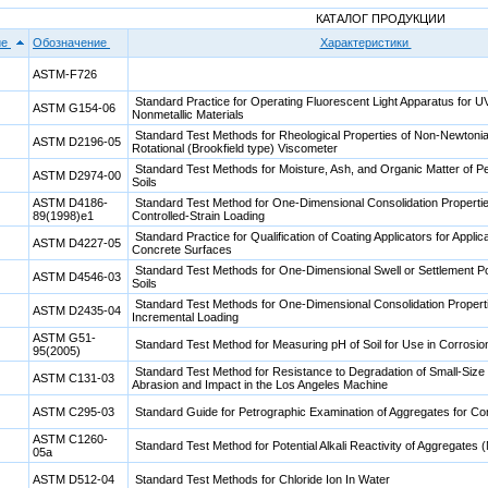
КАТАЛОГ ПРОДУКЦИИ
ие
Обозначение
Характеристики
ASTM-F726
Standard Practice for Operating Fluorescent Light Apparatus for U
ASTM G154-06
Nonmetallic Materials
Standard Test Methods for Rheological Properties of Non-Newtonia
ASTM D2196-05
Rotational (Brookfield type) Viscometer
Standard Test Methods for Moisture, Ash, and Organic Matter of P
ASTM D2974-00
Soils
ASTM D4186-
Standard Test Method for One-Dimensional Consolidation Propertie
89(1998)e1
Controlled-Strain Loading
Standard Practice for Qualification of Coating Applicators for Applic
ASTM D4227-05
Concrete Surfaces
Standard Test Methods for One-Dimensional Swell or Settlement Po
ASTM D4546-03
Soils
Standard Test Methods for One-Dimensional Consolidation Properti
ASTM D2435-04
Incremental Loading
ASTM G51-
Standard Test Method for Measuring pH of Soil for Use in Corrosio
95(2005)
Standard Test Method for Resistance to Degradation of Small-Siz
ASTM C131-03
Abrasion and Impact in the Los Angeles Machine
ASTM C295-03
Standard Guide for Petrographic Examination of Aggregates for Co
ASTM C1260-
Standard Test Method for Potential Alkali Reactivity of Aggregates
05a
ASTM D512-04
Standard Test Methods for Chloride Ion In Water