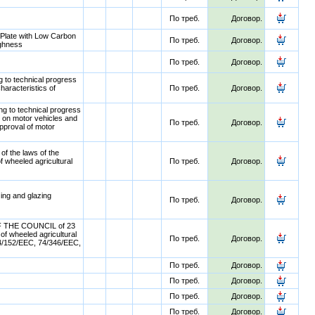
По треб.
Договор.
l Plate with Low Carbon
По треб.
Договор.
ughness
По треб.
Договор.
o technical progress
aracteristics of
По треб.
Договор.
 to technical progress
s on motor vehicles and
По треб.
Договор.
approval of motor
 the laws of the
f wheeled agricultural
По треб.
Договор.
ng and glazing
По треб.
Договор.
 THE COUNCIL of 23
 wheeled agricultural
По треб.
Договор.
74/152/EEC, 74/346/EEC,
По треб.
Договор.
По треб.
Договор.
По треб.
Договор.
По треб.
Договор.