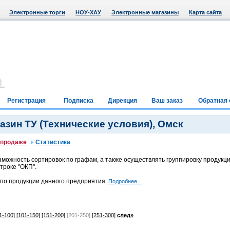
Электронные торги
НОУ-ХАУ
Электронные магазины
Карта сайта
Регистрация
Подписка
Дирекция
Ваш заказ
Обратная 
зин ТУ (Технические условия), Омск
 продаже
Статистика
можность сортировок по графам, а также осуществлять группировку продукци
троке "ОКП".
 по продукции данного предприятия.
Подробнее...
1-100]
[101-150]
[151-200]
[201-250]
[251-300]
след»