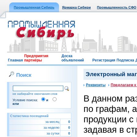
Промышленная Сибирь
Ярмарка Сибири
Промышленность СФО
Предприятия
Доска
Главная
партнёры
объявлений
Регистрация
Подписка
Электронный мага
Поиск
Реквизиты
Предлагаем к
не набирайте окончания слов
В данном ра
Условие поиска:
и
или
по графам, 
Статистика посещений
продукции с
за месяц
0
задавая в ст
за неделю
0
за сутки
0