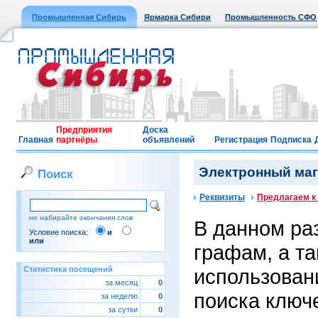
Промышленная Сибирь
Ярмарка Сибири
Промышленность СФО
Предприятия
Доска
Главная
партнёры
объявлений
Регистрация
Подписка
Электронный мага
Поиск
Реквизиты
Предлагаем к
не набирайте окончания слов
В данном ра
Условие поиска:
и
или
графам, а т
Статистика посещений
использован
за месяц
0
поиска ключ
за неделю
0
за сутки
0