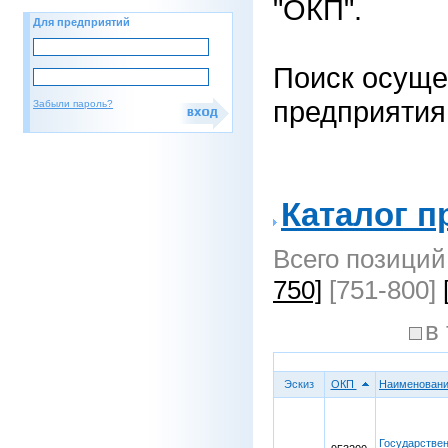
"ОКП".
Для предприятий
Поиск осуще
предприятия
Забыли пароль?
Каталог п
Всего позиций
750]
[751-800]
в
Эскиз
ОКП
Наименован
Государстве