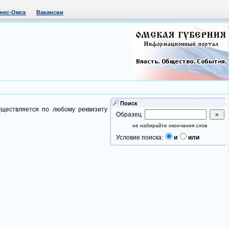
нес-Омск
Вакансии
Поиск
уществляется по любому реквизиту
Образец
не набирайте окончания слов
Условие поиска:
и
или