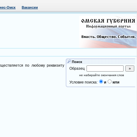
нес-Омск
Вакансии
Поиск
уществляется по любому реквизиту
Образец
не набирайте окончания слов
Условие поиска:
и
или