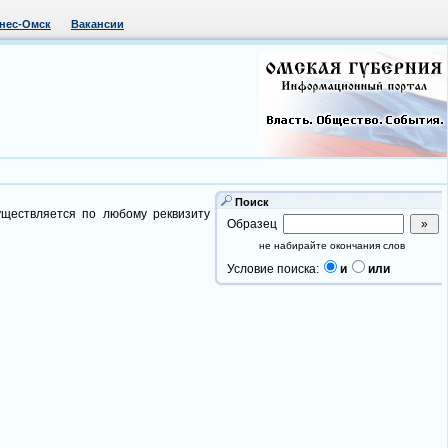
нес-Омск
Вакансии
Поиск
уществляется по любому реквизиту
Образец
не набирайте окончания слов
Условие поиска:
и
или