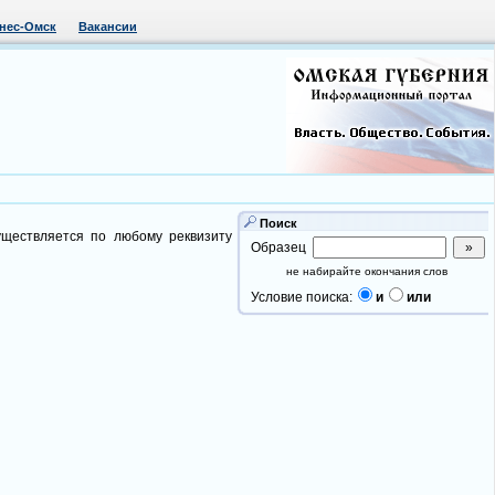
нес-Омск
Вакансии
Поиск
уществляется по любому реквизиту
Образец
не набирайте окончания слов
Условие поиска:
и
или