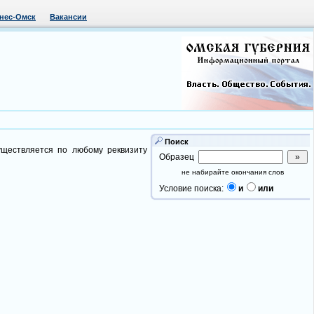
нес-Омск
Вакансии
Поиск
уществляется по любому реквизиту
Образец
не набирайте окончания слов
Условие поиска:
и
или