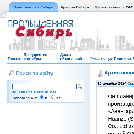
Промышленная Сибирь
Ярмарка Сибири
Промышленность СФО
Предприятия
Доска
Главная
партнёры
объявлений
Регистрация
Подписка
Архив ново
Поиск по сайту
10 декабря 2024
Омс
не набирайте окончания слов
Он планир
Условие поиска:
и
или
производс
«Авангард
Huanze (S
Co., Ltd 
омской ОЭ