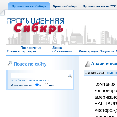
Промышленная Сибирь
Ярмарка Сибири
Промышленность СФО
Предприятия
Доска
Главная
партнёры
объявлений
Регистрация
Подписка
Архив ново
Поиск по сайту
1 июля 2023
Тюменск
не набирайте окончания слов
Компания
Условие поиска:
и
или
конвейеро
американс
HALLIBURT
месторожд
недрополь