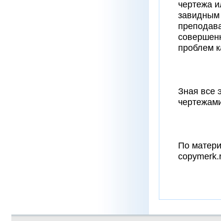
чертежа и
завидным 
преподава
совершенн
проблем ка
Зная все э
чертежами
По матери
copymerk.r