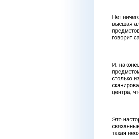
Нет ничег
высшая ал
предметов
говорит с
И, наконе
предметом
столько и
сканирова
центра, ч
Это насто
связанные
такая нео