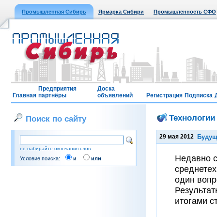
Промышленная Сибирь
Ярмарка Сибири
Промышленность СФО
Предприятия
Доска
Главная
партнёры
объявлений
Регистрация
Подписка
Технологии
Поиск по сайту
29 мая 2012
Будущ
не набирайте окончания слов
Недавно с
Условие поиска:
и
или
среднетех
один вопр
Результат
итогами с