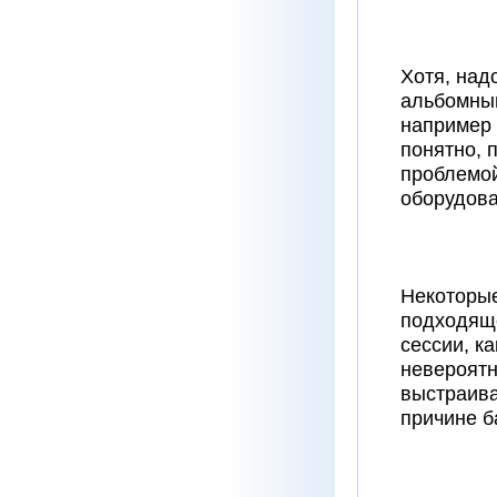
Хотя, над
альбомным
например 
понятно, 
проблемой
оборудова
Некоторые
подходяще
сессии, к
невероятн
выстраива
причине б