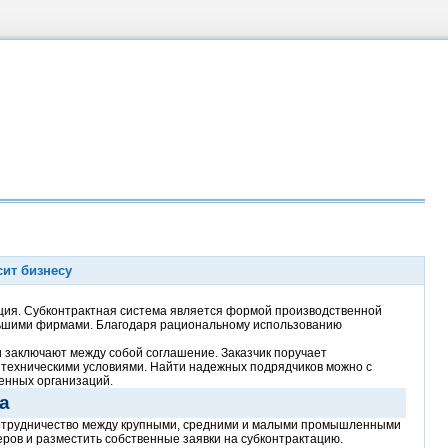
сит бизнесу
ция. Субконтрактная система является формой производственной
ьшими фирмами. Благодаря рациональному использованию
и заключают между собой соглашение. Заказчик поручает
и техническими условиями. Найти надежных подрядчиков можно с
венных организаций.
а
 сотрудничество между крупными, средними и малыми промышленными
ов и разместить собственные заявки на субконтрактацию.