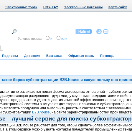
Электронные торги
НОУ-ХАУ
Электронные магазины
Карта сайта
Условие поиска:
и
или
Подписка
Дирекция
Ваш заказ
Обратная связь
Помощь
 такое биржа субконтрактации B2B.house и какую пользу она прино
оды активно развивается новая форма договорных отношений – субконтракта
одразумевающая разделение труда между крупными предприятиями и небол
урсов предприятиям удается достичь высокой эффективности производства.
бконтрактной системы выступают две стороны: заказчик и субконтрактор, он
у изготовить продукцию или выполнить работы в соответствии с заявленным
и субконтрактации
B2B.house
, на сайте зарегистрированы сотни производст
se – лучший сервис для поиска субконтрактор
рактации B2B.house работает для того, чтобы сделать более эффективным
. На этом сервисе можно узнать контакты победителей промышленных тендер