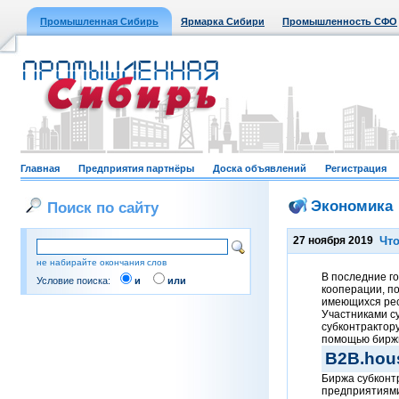
Промышленная Сибирь
Ярмарка Сибири
Промышленность СФО
Главная
Предприятия партнёры
Доска объявлений
Регистрация
Экономика
Поиск по сайту
27 ноября 2019
Что
не набирайте окончания слов
В последние г
Условие поиска:
и
или
кооперации, п
имеющихся рес
Участниками су
субконтрактор
помощью бирж
B2B.hou
Биржа субконт
предприятиями