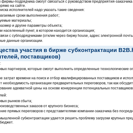
 фирмы-подрядчика смогут связаться с руководством предприятия-заказчика 
рямо на сайте.
оиска исполнителей надо указать такие сведения:
агаемые сроки выполнения работ;
уемые материалы;
размер и другие параметры объекта;
ли населенный пункт, в котором находится организация;
связи с субподрядчиками (отклик через биржу house, адрес электронной почт
ные данные организации.
ества участия в бирже субконтрактации B2B.h
ителей, поставщиков)
:
овых партнеров, которые смогут выполнить определенные технологические о
е затрат времени на поиск и отбор квалифицированных поставщиков и испо
т необходимость организации предварительных переговоров, так как обсуди
вание адекватной цены на основе конкуренции потенциальных поставщиков
лей:
овых рынков сбыта;
роизводственных заказов от крупного бизнеса;
ние прямых переговоров с представителями компании-заказчика без посредн
мышленной субконтрактации удается решить проблему загрузки крупных пред
 бюджет.