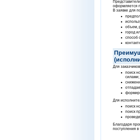
Представители
оформляется п
В заявке для п
предпол
использ
объем, 
город и
способ 
контакт
Преимущ
(исполн
Для заказчиков
поиск н
силами;
снижени
отпадае
формиро
Для исполните
поиск н
поиск п
проведе
Благодаря про
поступления в